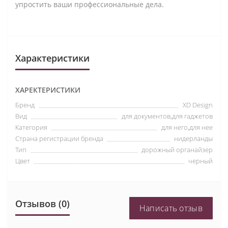
упростить ваши профессиональные дела.
Характеристики
ХАРЕКТЕРИСТИКИ
Бренд
XD Design
Вид
для документов,для гаджетов
Категория
для него,для нее
Страна регистрации бренда
нидерланды
Тип
дорожный органайзер
Цвет
черный
Отзывов (0)
Написать отзыв