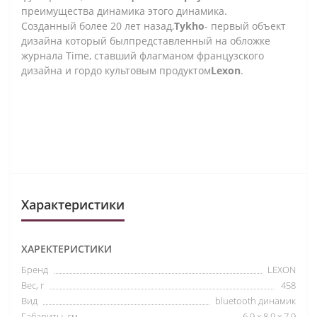
преимущества динамика этого динамика.
Созданный более 20 лет назад,
Tykho
- первый объект
дизайна который былпредставленный на обложке
журнала Time, ставший флагманом французского
дизайна и гордо культовым продуктом
Lexon
.
Характеристики
ХАРЕКТЕРИСТИКИ
Бренд
LEXON
Вес, г
458
Вид
bluetooth динамик
Габариты, см
6.9 x 8.9 x 7.9