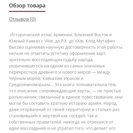
Обзор товара
Отзывов (0)
Исторический атлас Армении. Ближний Восток и
Южный Кавказ с VIIIв. до Р.Х. до XXIв. Клод Мутафян
Высоко оценивая научную достоверность этой работы,
нельзя не отметить эстетику оформления карт,
зрительно воссоздающих судьбу народа,
укоренившегося на одном из самых значимых
перекрестков древнего и нового миров — между
Черным морем, Кавказом, Ираком и
Средиземноморьем... Эта книга познавательна тем,
что описания, сопровождающие карты, — не простые
разъяснения: связанные в единое повествование, они
могли бы составить краткую историю армян. Народ,
даже оторванный от своей территории и столько раз
становившийся жертвой как соседей, так и
собственных правителей, никогда не отрекался от
идеи воссоздания и не утратил того, что делает его