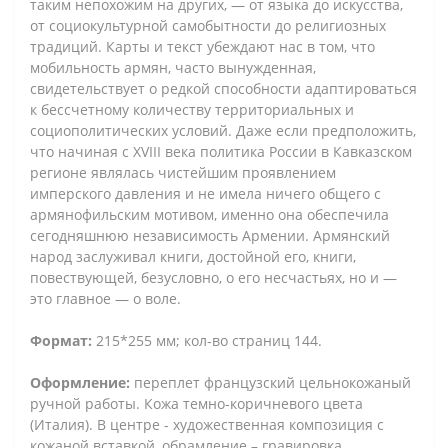
таким непохожим на других, — от языка до искусства,
от социокультурной самобытности до религиозных
традиций. Карты и текст убеждают нас в том, что
мобильность армян, часто вынужденная,
свидетельствует о редкой способности адаптироваться
к бессчетному количеству территориальных и
социополитических условий. Даже если предположить,
что начиная с XVIII века политика России в Кавказском
регионе являлась чистейшим проявлением
имперского давления и не имела ничего общего с
армянофильским мотивом, именно она обеспечила
сегодняшнюю независимость Армении. Армянский
народ заслуживал книги, достойной его, книги,
повествующей, безусловно, о его несчастьях, но и —
это главное — о воле.
Формат:
215*255 мм; кол-во страниц 144.
Оформление:
переплет французский цельнокожаный
ручной работы. Кожа темно-коричневого цвета
(Италия). В центре - художественная композиция с
кожаной вставкой, обрамление – гравировка