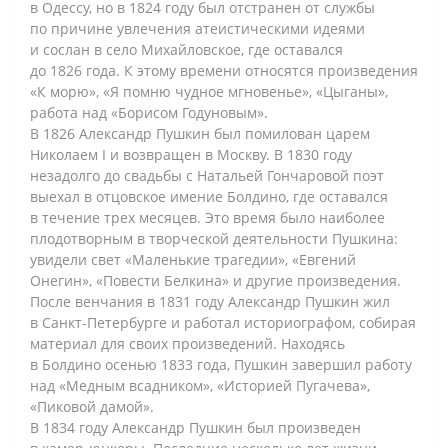
в Одессу, но в 1824 году был отстранен от службы
по причине увлечения атеистическими идеями
и сослан в село Михайловское, где оставался
до 1826 года. К этому времени относятся произведения
«К морю», «Я помню чудное мгновенье», «Цыганы»,
работа над «Борисом Годуновым».
В 1826 Александр Пушкин был помилован царем
Николаем I и возвращен в Москву. В 1830 году
незадолго до свадьбы с Натальей Гончаровой поэт
выехал в отцовское имение Болдино, где оставался
в течение трех месяцев. Это время было наиболее
плодотворным в творческой деятельности Пушкина:
увидели свет «Маленькие трагедии», «Евгений
Онегин», «Повести Белкина» и другие произведения.
После венчания в 1831 году Александр Пушкин жил
в Санкт-Петербурге и работал историографом, собирая
материал для своих произведений. Находясь
в Болдино осенью 1833 года, Пушкин завершил работу
над «Медным всадником», «Историей Пугачева»,
«Пиковой дамой».
В 1834 году Александр Пушкин был произведен