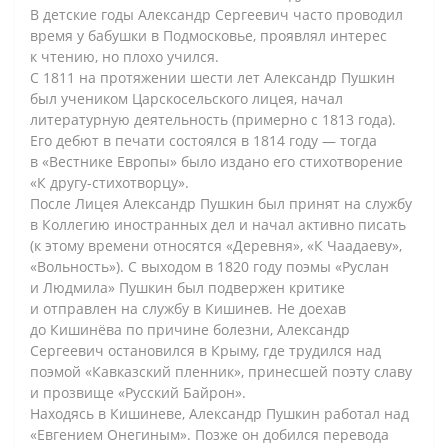
В детские годы Александр Сергеевич часто проводил
время у бабушки в Подмосковье, проявлял интерес
к чтению, но плохо учился.
С 1811 на протяжении шести лет Александр Пушкин
был учеником Царскосельского лицея, начал
литературную деятельность (примерно с 1813 года).
Его дебют в печати состоялся в 1814 году — тогда
в «Вестнике Европы» было издано его стихотворение
«К другу-стихотворцу».
После Лицея Александр Пушкин был принят на службу
в Коллегию иностранных дел и начал активно писать
(к этому времени относятся «Деревня», «К Чаадаеву»,
«Вольность»). С выходом в 1820 году поэмы «Руслан
и Людмила» Пушкин был подвержен критике
и отправлен на службу в Кишинев. Не доехав
до Кишинёва по причине болезни, Александр
Сергеевич остановился в Крыму, где трудился над
поэмой «Кавказский пленник», принесшей поэту славу
и прозвище «Русский Байрон».
Находясь в Кишиневе, Александр Пушкин работал над
«Евгением Онегиным». Позже он добился перевода