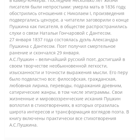
в камер-юнкеры. Последние несколько лет жизни
писателя были непростыми: умерла мать в 1836 году,
обострились отношения с Николаем I, произведения
подвергались цензуре, а читатели заговорили о конце
Пушкина как писателя, в обществе распространились
слухи о связи Натальи Гончаровой с Дантесом.
27 января 1837 года состоялась дуэль Александра
Пушкина с Дантесом. Поэт получил смертельное
ранение и скончался 29 января.
А.С.Пушкин – величайший русский поэт, достигший в
своем творчестве необыкновенной легкости,
изысканности и точности выражения мысли. Его перу
было подвластно все: философская, гражданская,
любовная лирика, переводы, подражания древним,
сатирические жанры, в том числе эпиграммы. Свои
жизненные и мировоззренческие искания Пушкин
воплотил в стихотворениях, в которых отразилась
широта интересов и трансформация взглядов поэта. В
книгу включены практически все стихотворения
А.С.Пушкина.