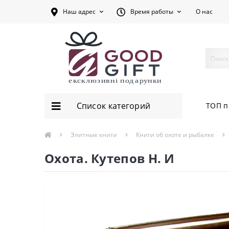
Наш адрес
Время работы
О нас
Список категорий
ТОП п
Элитные книги
Книги об охоте и рыбалке
Охота. Кутепов Н. И