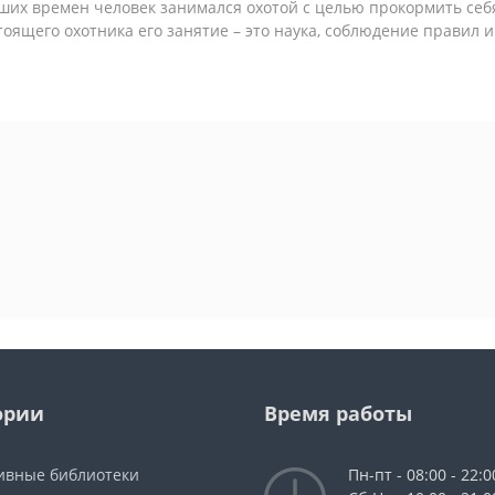
ших времен человек занимался охотой с целью прокормить себя
тоящего охотника его занятие – это наука, соблюдение правил 
ории
Время работы
ивные библиотеки
Пн-пт - 08:00 - 22:0