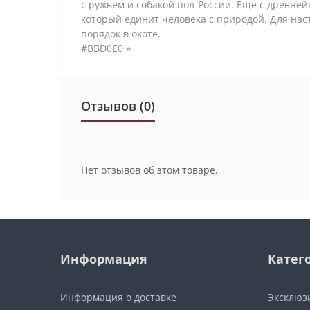
с ружьем и собакой пол-России. Еще с древней
который единит человека с природой. Для нас
порядок в охоте.
#BBD0E0 »
Отзывов (0)
Нет отзывов об этом товаре.
Информация
Катег
Информация о доставке
Эксклюз