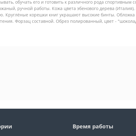
ывать, обучать его и готовить к различного рода спортивным 
аный, ручной работы. Кожа цвета эбенового дерева (Италия), а
ю. Круглёные корешки книг украшают высокие бинты. Обложка
етения. Форзац составной. Обрез полированный, цвет - "шокола
ории
Время работы