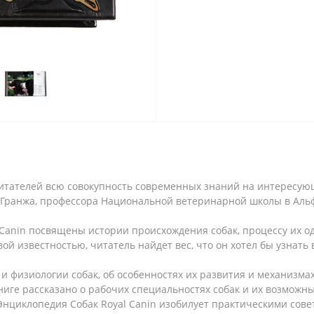
итателей всю совокупность современных знаний на интересую
а Гранжа, профессора Национальной ветеринарной школы в Аль
 Canin посвящены истории происхождения собак, процессу их 
ой известностью, читатель найдет вес, что он хотел бы узнать 
 и физиологии собак, об особенностях их развития и механизма
 книге рассказано о рабочих специальностях собак и их возмож
нциклопедия Собак Royal Canin изобилует практическими сове