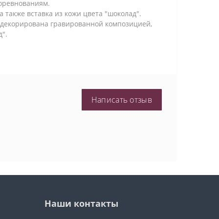
соревнованиям.
 также вставка из кожи цвета "шоколад".
 декорирована гравированной композицией,
д".
Написать отзыв
Наши контакты