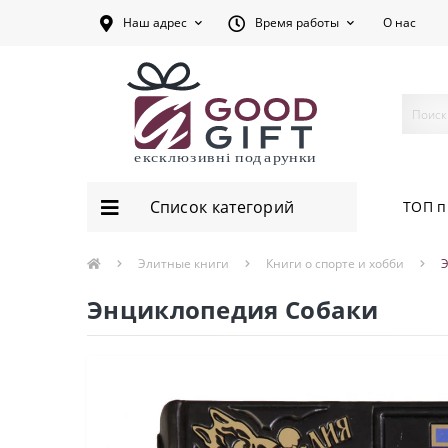
Наш адрес
Время работы
О нас
Список категорий
ТОП п
Элитные книги
Книги о спорте и хобби
Энциклопедия Собаки