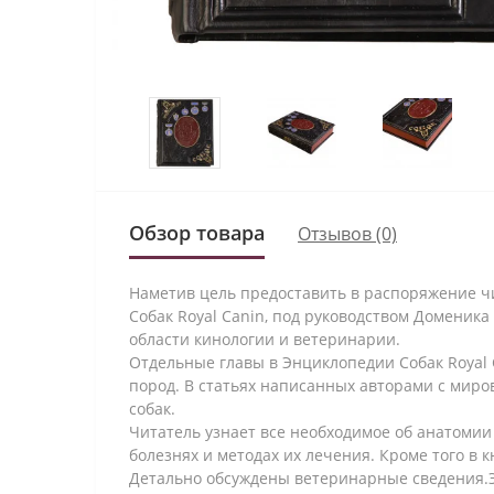
Обзор товара
Отзывов (0)
Наметив цель предоставить в распоряжение ч
Собак Royal Canin, под руководством Доменик
области кинологии и ветеринарии.
Отдельные главы в Энциклопедии Собак Royal
пород. В статьях написанных авторами с миров
собак.
Читатель узнает все необходимое об анатомии
болезнях и методах их лечения. Кроме того в
Детально обсуждены ветеринарные сведения.Э