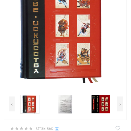
‹
›
Отзывы:
(0)