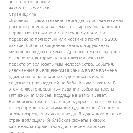
золотым тиснением.
Формат: 167×236 мм.
Страниц: 448
«Библия» — самая главная книга для христиан и самая
распространенная на земле: по тиражу она занимает
первое место в мире и к настоящему времени
переведена полностью или частично почти на 2000
языков. Библия священная книга, которую знают
миллионы людей на Земле. Древние тексты содержат
откровения, которые на протяжении веков не
перестают волновать умы человечества. События,
изложенные в Священном Писании, во все времена
вдохновляли величайших художников мира на
создание произведений по библейским сюжетам. В
этом иллюстрированном издании, собраны тексты
Пятикнижия Моисея, входящие в Ветхий Завет.
Библейские тексты, хранящие мудрость тысячелетий,
всегда привлекали внимание художников. Со времен
эпохи Возрождения до наших дней художники разных
стран воплощали библейские сюжеты в своих
картинах, которые стали достоянием мировой
культуры.