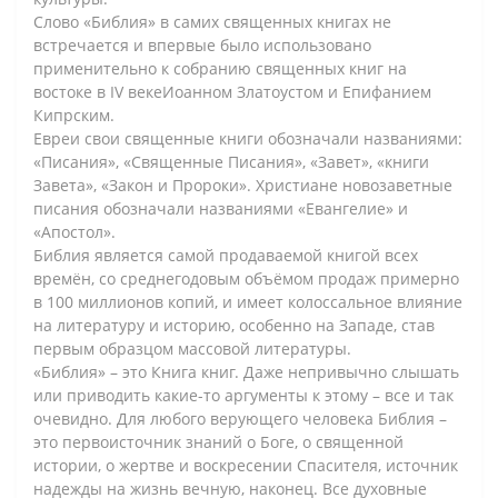
Слово «Библия» в самих священных книгах не
встречается и впервые было использовано
применительно к собранию священных книг на
востоке в IV векеИоанном Златоустом и Епифанием
Кипрским.
Евреи свои священные книги обозначали названиями:
«Писания», «Священные Писания», «Завет», «книги
Завета», «Закон и Пророки». Христиане новозаветные
писания обозначали названиями «Евангелие» и
«Апостол».
Библия является самой продаваемой книгой всех
времён, со среднегодовым объёмом продаж примерно
в 100 миллионов копий, и имеет колоссальное влияние
на литературу и историю, особенно на Западе, став
первым образцом массовой литературы.
«Библия» – это Книга книг. Даже непривычно слышать
или приводить какие-то аргументы к этому – все и так
очевидно. Для любого верующего человека Библия –
это первоисточник знаний о Боге, о священной
истории, о жертве и воскресении Спасителя, источник
надежды на жизнь вечную, наконец. Все духовные