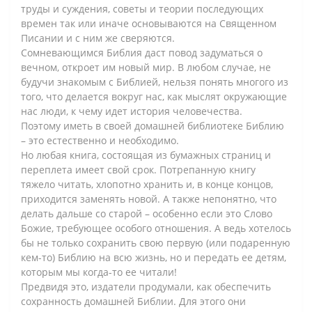
труды и суждения, советы и теории последующих
времен так или иначе основываются на Священном
Писании и с ним же сверяются.
Сомневающимся Библия даст повод задуматься о
вечном, откроет им новый мир. В любом случае, не
будучи знакомым с Библией, нельзя понять многого из
того, что делается вокруг нас, как мыслят окружающие
нас люди, к чему идет история человечества.
Поэтому иметь в своей домашней библиотеке Библию
– это естественно и необходимо.
Но любая книга, состоящая из бумажных страниц и
переплета имеет свой срок. Потрепанную книгу
тяжело читать, хлопотно хранить и, в конце концов,
приходится заменять новой. А также непонятно, что
делать дальше со старой – особенно если это Слово
Божие, требующее особого отношения. А ведь хотелось
бы не только сохранить свою первую (или подаренную
кем-то) Библию на всю жизнь, но и передать ее детям,
которым мы когда-то ее читали!
Предвидя это, издатели продумали, как обеспечить
сохранность домашней Библии. Для этого они