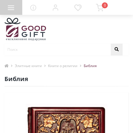
0
Элитные книги
Книги о религии
Библия
Библия