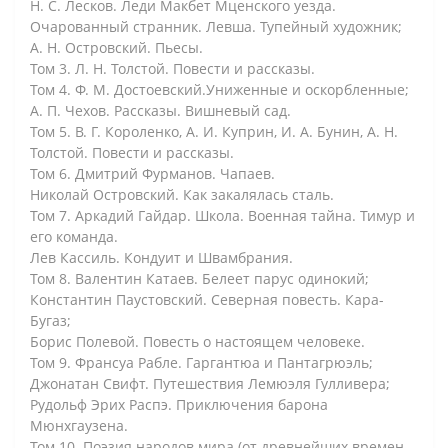
Н. С. Лесков. Леди Макбет Мценского уезда.
Очарованный странник. Левша. Тупейный художник;
А. Н. Островский. Пьесы.
Том 3. Л. Н. Толстой. Повести и рассказы.
Том 4. Ф. М. Достоевский.Униженные и оскорбленные;
А. П. Чехов. Рассказы. Вишневый сад.
Том 5. В. Г. Короленко, А. И. Куприн, И. А. Бунин, А. Н.
Толстой. Повести и рассказы.
Том 6. Дмитрий Фурманов. Чапаев.
Николай Островский. Как закалялась сталь.
Том 7. Аркадий Гайдар. Школа. Военная тайна. Тимур и
его команда.
Лев Кассиль. Кондуит и Швамбрания.
Том 8. Валентин Катаев. Белеет парус одинокий;
Константин Паустовский. Северная повесть. Кара-
Бугаз;
Борис Полевой. Повесть о настоящем человеке.
Том 9. Франсуа Рабле. Гаргантюа и Пантагрюэль;
Джонатан Свифт. Путешествия Лемюэля Гулливера;
Рудольф Эрих Распэ. Приключения барона
Мюнхгаузена.
Том 10. Поэзия народов мира (от древнейших времен