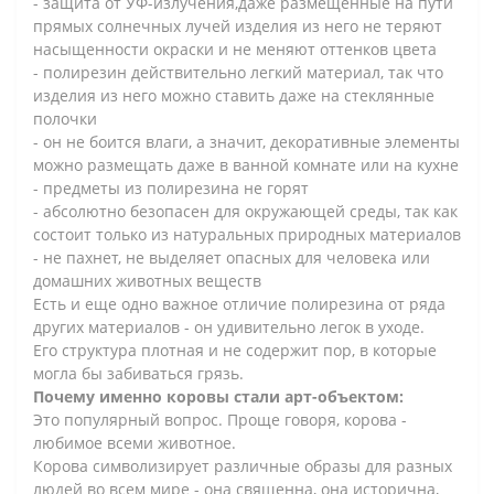
- защита от УФ-излучения,даже размещенные на пути
прямых солнечных лучей изделия из него не теряют
насыщенности окраски и не меняют оттенков цвета
- полирезин действительно легкий материал, так что
изделия из него можно ставить даже на стеклянные
полочки
- он не боится влаги, а значит, декоративные элементы
можно размещать даже в ванной комнате или на кухне
- предметы из полирезина не горят
- абсолютно безопасен для окружающей среды, так как
состоит только из натуральных природных материалов
- не пахнет, не выделяет опасных для человека или
домашних животных веществ
Есть и еще одно важное отличие полирезина от ряда
других материалов - он удивительно легок в уходе.
Его структура плотная и не содержит пор, в которые
могла бы забиваться грязь.
Почему именно коровы стали арт-объектом:
Это популярный вопрос. Проще говоря, корова -
любимое всеми животное.
Корова символизирует различные образы для разных
людей во всем мире - она священна, она исторична,