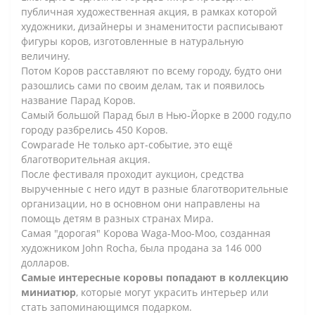
публичная художественная акция, в рамках которой
художники, дизайнеры и знаменитости расписывают
фигуры коров, изготовленные в натуральную
величину.
Потом Коров расставляют по всему городу, будто они
разошлись сами по своим делам, так и появилось
название Парад Коров.
Самый большой Парад был в Нью-Йорке в 2000 году,по
городу разбрелись 450 Коров.
Cowparade Не только арт-событие, это ещё
благотворительная акция.
После фестиваля проходит аукцион, средства
вырученные с него идут в разные благотворительные
организации, но в основном они направлены на
помощь детям в разных странах Мира.
Самая "дорогая" Корова Waga-Moo-Moo, созданная
художником John Rocha, была продана за 146 000
долларов.
Самые интересные коровы попадают в коллекцию
миниатюр
, которые могут украсить интерьер или
стать запоминающимся подарком.