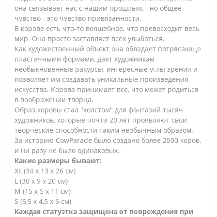
она связывает нас с нашим прошлым, - но общее
чувство - это чувство привязанности.
В корове есть что-то волшебное, что превосходит весь
мир. Она просто заставляет всех улыбаться.
Как художественный объект она обладает потрясающе
пластичными формами, дает художникам
необыкновенные ракурсы, интересные углы зрения и
позволяет им создавать уникальные произведения
искусства. Корова принимает все, что может родиться
в воображении творца.
Образ коровы стал "холстом" для фантазий тысяч
художников, которые почти 20 лет проявляют свои
творческие способности таким необычным образом.
За историю CowParade было создано более 2500 коров,
и ни разу не было одинаковых.
Какие размеры бывают:
XL (34 х 13 х 26 см)
L (30 х 9 х 20 см)
M (15 x 5 x 11 см)
S (6,5 x 4,5 х 6 см)
Каждая статуэтка защищена от повреждения при