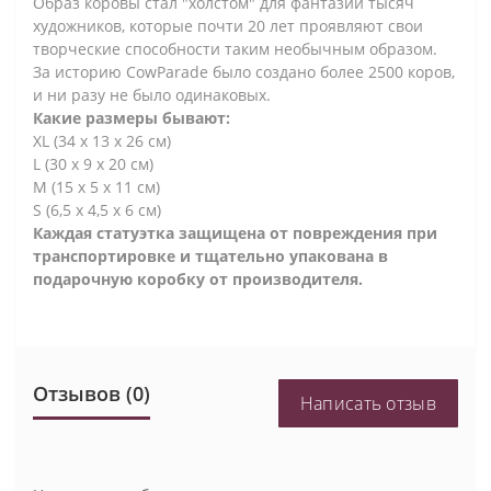
Образ коровы стал "холстом" для фантазий тысяч
художников, которые почти 20 лет проявляют свои
творческие способности таким необычным образом.
За историю CowParade было создано более 2500 коров,
и ни разу не было одинаковых.
Какие размеры бывают:
XL (34 х 13 х 26 см)
L (30 х 9 х 20 см)
M (15 x 5 x 11 см)
S (6,5 x 4,5 х 6 см)
Каждая статуэтка защищена от повреждения при
транспортировке и тщательно упакована в
подарочную коробку от производителя.
Отзывов (0)
Написать отзыв