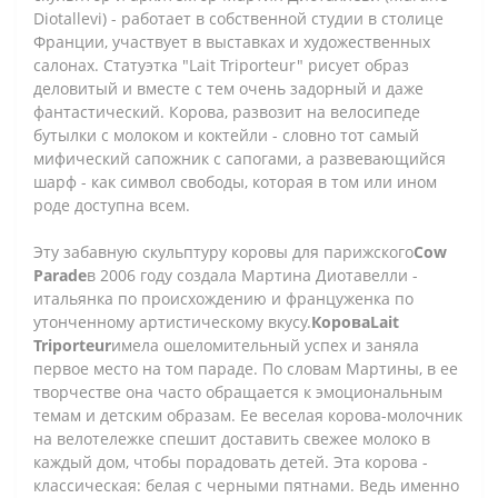
Diotallevi) - работает в собственной студии в столице
Франции, участвует в выставках и художественных
салонах. Статуэтка "Lait Triporteur" рисует образ
деловитый и вместе с тем очень задорный и даже
фантастический. Корова, развозит на велосипеде
бутылки с молоком и коктейли - словно тот самый
мифический сапожник с сапогами, а развевающийся
шарф - как символ свободы, которая в том или ином
роде доступна всем.
Эту забавную скульптуру коровы для парижского
Cow
Parade
в 2006 году создала Мартина Диотавелли -
итальянка по происхождению и француженка по
утонченному артистическому вкусу.
Корова
Lait
Triporteur
имела ошеломительный успех и заняла
первое место на том параде. По словам Мартины, в ее
творчестве она часто обращается к эмоциональным
темам и детским образам. Ее веселая корова-молочник
на велотележке спешит доставить свежее молоко в
каждый дом, чтобы порадовать детей. Эта корова -
классическая: белая с черными пятнами. Ведь именно