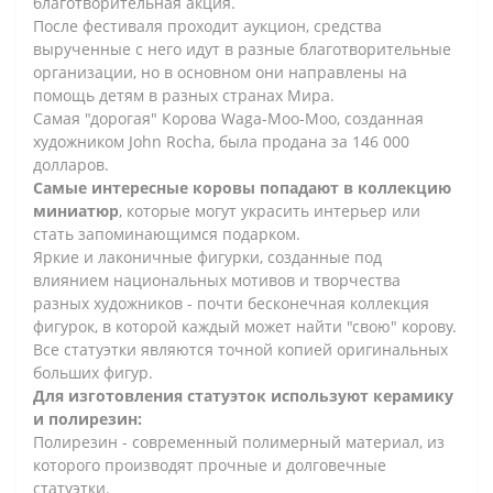
благотворительная акция.
После фестиваля проходит аукцион, средства
вырученные с него идут в разные благотворительные
организации, но в основном они направлены на
помощь детям в разных странах Мира.
Самая "дорогая" Корова Waga-Moo-Moo, созданная
художником John Rocha, была продана за 146 000
долларов.
Самые интересные коровы попадают в коллекцию
миниатюр
, которые могут украсить интерьер или
стать запоминающимся подарком.
Яркие и лаконичные фигурки, созданные под
влиянием национальных мотивов и творчества
разных художников - почти бесконечная коллекция
фигурок, в которой каждый может найти "свою" корову.
Все статуэтки являются точной копией оригинальных
больших фигур.
Для изготовления статуэток используют керамику
и полирезин:
Полирезин - современный полимерный материал, из
которого производят прочные и долговечные
статуэтки.