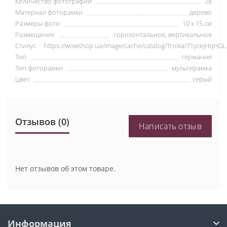
Количество фотографий
28
Материал фоторамки
дерево
Размеры фото
10 х 15 см
Размещение
горизонтальное, вертикальное
Стилус
https://wowshop.ua/image/cache/catalog/Troika/71ycejHqHGL
Тип
германия
Тип фоторамки
мультирамка
Цвет
серый
Отзывов (0)
Написать отзыв
Нет отзывов об этом товаре.
Информация