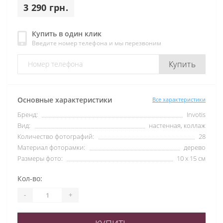
3 290 грн.
Купить в один клик
Введите номер телефона и мы перезвоним
Купить
Основные характеристики
Все характеристики
Бренд:
Invotis
Вид:
настенная, коллаж
Количество фотографий:
28
Материал фоторамки:
дерево
Размеры фото:
10 х 15 см
Кол-во:
-
+