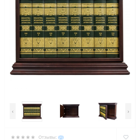
‹
›
Отзывы:
(0)