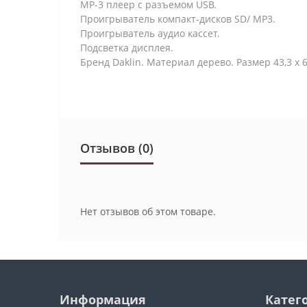
МР-3 плеер с разъемом USB.
Проигрыватель компакт-дисков SD/ MP3.
Проигрыватель аудио кассет.
Подсветка дисплея.
Бренд Daklin. Материал дерево. Размер 43,3 х 65
Отзывов (0)
Нет отзывов об этом товаре.
Информация
Катег