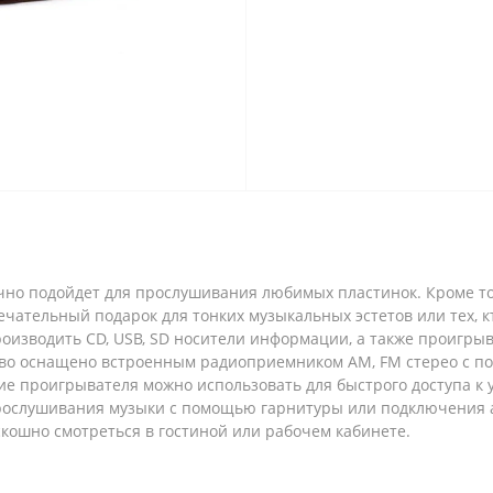
чно подойдет для прослушивания любимых пластинок. Кроме того
мечательный подарок для тонких музыкальных эстетов или тех,
оизводить CD, USB, SD носители информации, а также проигры
йство оснащено встроенным радиоприемником AM, FM стерео с 
е проигрывателя можно использовать для быстрого доступа к 
прослушивания музыки с помощью гарнитуры или подключения 
скошно смотреться в гостиной или рабочем кабинете.