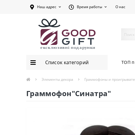
Наш адрес
Время работы
О нас
Список категорий
ТОП п
Элементы декора
Граммофоны и проигрывате
Граммофон"Синатра"