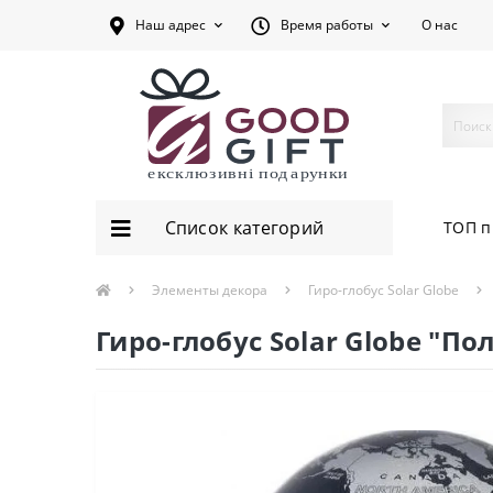
Наш адрес
Время работы
О нас
Список категорий
ТОП п
Элементы декора
Гиро-глобус Solar Globe
Гиро-глобус Solar Globe "П