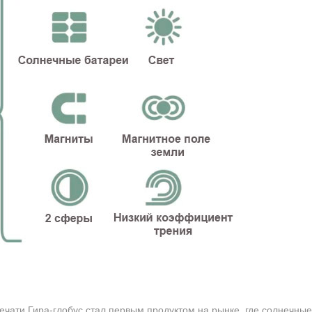
ечати Гира-глобус стал первым продуктом на рынке, где солнечны