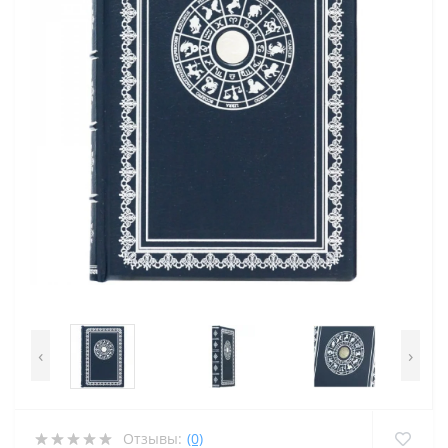
‹
›
Отзывы:
(0)