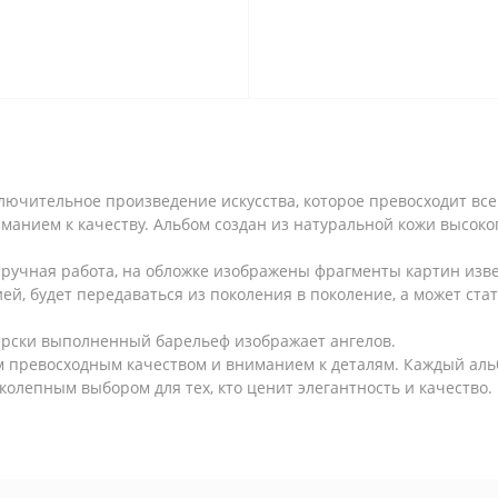
сключительное произведение искусства, которое превосходит вс
манием к качеству. Альбом создан из натуральной кожи высоког
 ручная работа, на обложке изображены фрагменты картин изв
ей, будет передаваться из поколения в поколение, а может ст
терски выполненный барельеф изображает ангелов.
оим превосходным качеством и вниманием к деталям. Каждый ал
иколепным выбором для тех, кто ценит элегантность и качество.