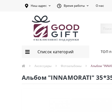
Наш адрес
Время работы
О нас
Список категорий
ТОП п
Аксессуары
Фотоальбомы
Альбом "INNA
Альбом "INNAMORATI" 35*3