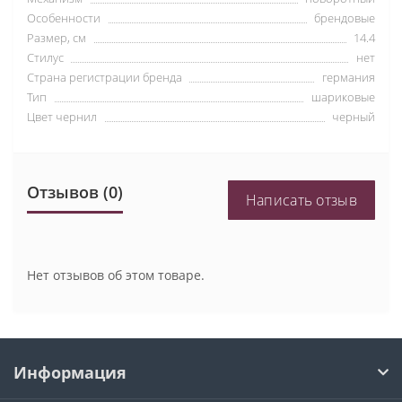
Особенности
брендовые
Размер, см
14.4
Стилус
нет
Страна регистрации бренда
германия
Тип
шариковые
Цвет чернил
черный
Отзывов (0)
Написать отзыв
Нет отзывов об этом товаре.
Информация